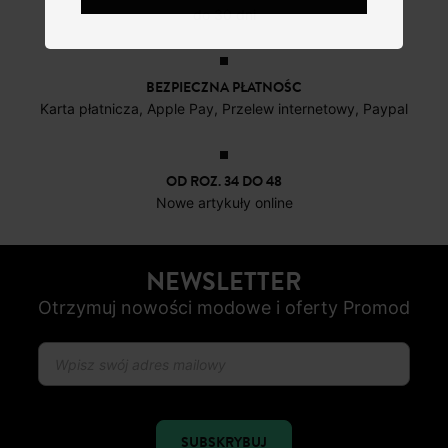
do 30 dni
BEZPIECZNA PŁATNOŚC
Karta płatnicza, Apple Pay, Przelew internetowy, Paypal
OD ROZ. 34 DO 48
Nowe artykuły online
NEWSLETTER
Otrzymuj nowości modowe i oferty Promod
SUBSKRYBUJ