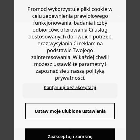
jersey. Technika barwienia nadaje jej niepowtarzalny i
Masz
30 dn
i od daty otrzymania produktów na ich zwrot
oryginalny wygląd. Kolor może się z czasem wyprać lub
Promod wykorzystuje pliki cookie w
lub wymianę.
wyblaknąć. Prosty krój. Okrągły dekolt. Zawiera bawełnę
celu zapewnienia prawidłowego
Pomoc
pochodzącą z upraw ekologicznych, uprawianą bez
funkcjonowania, badania liczby
pestycydów, nawozów chemicznych i GMO w celu
odbiorców, oferowania Ci usług
zachowania bioróżnorodności.
dostosowanych do Twoich potrzeb
oraz wysyłania Ci reklam na
podstawie Twojego
zainteresowania. W każdej chwili
możesz ustawić te parametry i
Do you want to be redirected to
zapoznać się z naszą polityką
www.promod.com ?
prywatności.
Kontynuuj bez akceptacji
YES
DOSTAWA DO PACZKOMATÓW
Ustaw moje ulubione ustawienia
NO
4 do 6 dni roboczych
Zaakceptuj i zamknij
DARMOWE ZWROTY