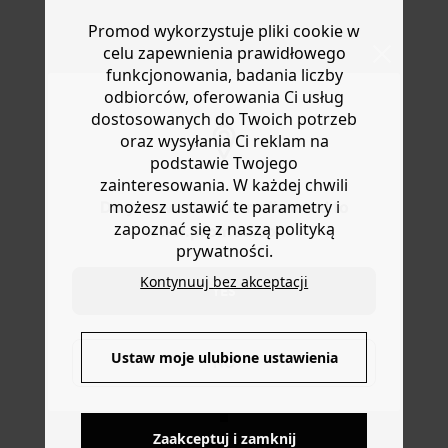
bawełnianego muślinu. Zwróć uwagę na kwiatowe hafty
Masz
30 dn
i od daty otrzymania produktów na ich zwrot
Promod wykorzystuje pliki cookie w
z przodu. Krótki, prosty krój. Nie zapina się. Prosty dół.
lub wymianę.
Ta krótka kurtka bez rękawów dla kobiet jest wykonana
celu zapewnienia prawidłowego
Pomoc
z ekologicznej bawełny, uprawianej bez pestycydów,
funkcjonowania, badania liczby
nawozów chemicznych i GMO w celu zachowania
odbiorców, oferowania Ci usług
bioróżnorodności.
dostosowanych do Twoich potrzeb
oraz wysyłania Ci reklam na
podstawie Twojego
zainteresowania. W każdej chwili
możesz ustawić te parametry i
Do you want to be redirected to
zapoznać się z naszą polityką
www.promod.com ?
prywatności.
Kontynuuj bez akceptacji
YES
DOSTAWA DO PACZKOMATÓW
Ustaw moje ulubione ustawienia
NO
4 do 6 dni roboczych
Zaakceptuj i zamknij
DARMOWE ZWROTY