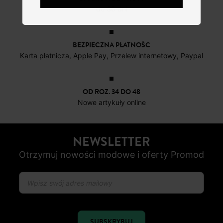
do 30 dni
BEZPIECZNA PŁATNOŚC
Karta płatnicza, Apple Pay, Przelew internetowy, Paypal
OD ROZ. 34 DO 48
Nowe artykuły online
NEWSLETTER
Otrzymuj nowości modowe i oferty Promod
SUBSKRYBUJ