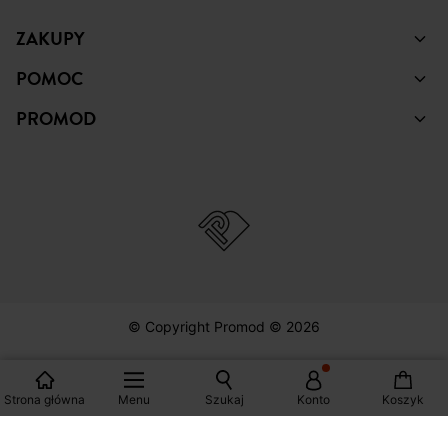
ZAKUPY
POMOC
PROMOD
© Copyright Promod © 2026
*Zobacz warunki klikając na link
Strona główna
Menu
Szukaj
Konto
Koszyk
Polska