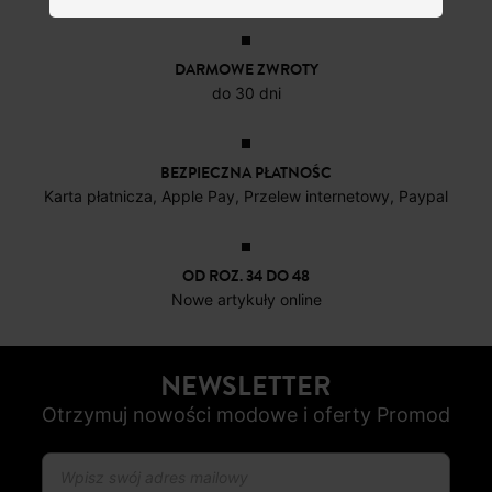
DARMOWE ZWROTY
do 30 dni
BEZPIECZNA PŁATNOŚC
Karta płatnicza, Apple Pay, Przelew internetowy, Paypal
OD ROZ. 34 DO 48
Nowe artykuły online
NEWSLETTER
Otrzymuj nowości modowe i oferty Promod