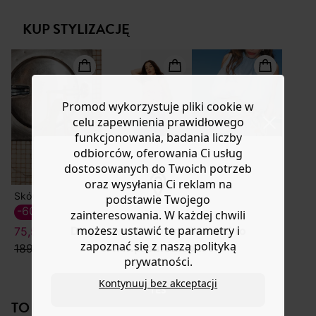
dyskretną lub bardzo kolorową biżuterią. Prążkowany
lub wymianę.
dżersej. Dopasowany krój. Zaokrąglony dekolt z przodu.
KUP STYLIZACJĘ
Pomoc
Wykończone lamówką z przeszyciami. Prosty dół. Ta
damska koszulka bez rękawów zawiera bawełnę
pochodzącą z ekologicznych upraw, uprawianą bez
pestycydów, nawozów chemicznych i GMO w celu
zachowania bioróżnorodności.
Promod wykorzystuje pliki cookie w
celu zapewnienia prawidłowego
funkcjonowania, badania liczby
odbiorców, oferowania Ci usług
dostosowanych do Twoich potrzeb
oraz wysyłania Ci reklam na
Skórzane sandały
Szerokie spodnie z lnem
Kwadratowa apaszka z nadrukiem
podstawie Twojego
179,90 zł
-60%
-20%
zainteresowania. W każdej chwili
możesz ustawić te parametry i
Do you want to be redirected to
75,50 ZŁ
63,50 ZŁ
zapoznać się z naszą polityką
www.promod.com ?
189,90 zł
79,90 zł
prywatności.
Kontynuuj bez akceptacji
YES
TO NA PEWNO CI SIĘ SPODOBA!