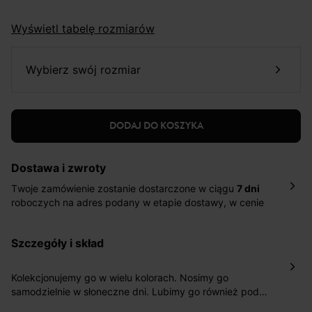
Wyświetl tabelę rozmiarów
wybierz swój rozmiar
DODAJ DO KOSZYKA
Dostawa i zwroty
Twoje zamówienie zostanie dostarczone w ciągu
7 dni
roboczych na adres podany w etapie dostawy, w cenie
10,90 zł za standardową dostawę Inpost. Dostarczamy
również w ciągu 2 dni roboczych za 39,90 PLN za
szczegóły i skład
pośrednictwem DHL Express.
Nowość: Zamówienia dostarczamy w ciągu 4-6 dni
roboczych do wybranego przez Ciebie paczkomatu , a
Kolekcjonujemy go w wielu kolorach. Nosimy go
koszt przesyłki wynosi 9,40 zł.
samodzielnie w słoneczne dni. Lubimy go również pod
kurtką lub koszulą. I oczywiście z radością łączymy ją z
Masz
30 dn
i od daty otrzymania produktów na ich zwrot