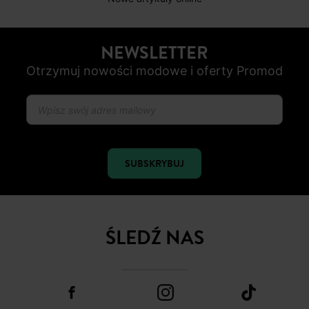
BEZPIECZNA PŁATNOŚC
Karta płatnicza, Apple Pay, Przelew internetowy, Paypal
OD ROZ. 34 DO 48
Nowe artykuły online
NEWSLETTER
Otrzymuj nowości modowe i oferty Promod
SUBSKRYBUJ