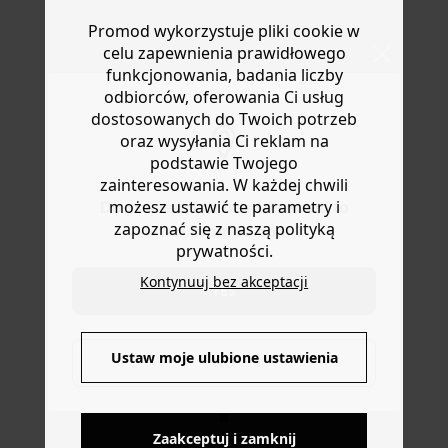
modną zwinnością przenosi się z miasta do hali
Masz
30 dn
i od daty otrzymania produktów na ich zwrot
Promod wykorzystuje pliki cookie w
sportowej. W połączeniu z biżuterią staje się miejskim
lub wymianę.
must-have. A z parą sportowych spodenek to prawdziwy
celu zapewnienia prawidłowego
Pomoc
przebój! Gładki prążkowany jersey. Dopasowany krój.
funkcjonowania, badania liczby
Zaokrąglony dekolt.
odbiorców, oferowania Ci usług
dostosowanych do Twoich potrzeb
oraz wysyłania Ci reklam na
podstawie Twojego
zainteresowania. W każdej chwili
możesz ustawić te parametry i
Do you want to be redirected to
zapoznać się z naszą polityką
www.promod.com ?
prywatności.
Kontynuuj bez akceptacji
YES
DOSTAWA DO PACZKOMATÓW
Ustaw moje ulubione ustawienia
NO
4 do 6 dni roboczych
Zaakceptuj i zamknij
DARMOWE ZWROTY