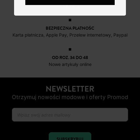
do 30 dni
BEZPIECZNA PŁATNOŚC
Karta płatnicza, Apple Pay, Przelew internetowy, Paypal
OD ROZ. 34 DO 48
Nowe artykuły online
NEWSLETTER
Otrzymuj nowości modowe i oferty Promod
SUBSKRYBUJ