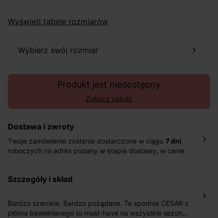
Wyświetl tabelę rozmiarów
wybierz swój rozmiar
Produkt jest niedostępny
Zobacz całość
Dostawa i zwroty
Twoje zamówienie zostanie dostarczone w ciągu
7 dni
roboczych na adres podany w etapie dostawy, w cenie
10,90 zł za standardową dostawę Inpost. Dostarczamy
również w ciągu 2 dni roboczych za 39,90 PLN za
szczegóły i skład
pośrednictwem DHL Express.
Nowość: Zamówienia dostarczamy w ciągu 4-6 dni
roboczych do wybranego przez Ciebie paczkomatu , a
Bardzo szerokie. Bardzo pożądane. Te spodnie CESAR z
koszt przesyłki wynosi 9,40 zł.
płótna bawełnianego to must-have na wszystkie sezony i