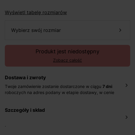
Wyświetl tabelę rozmiarów
wybierz swój rozmiar
Produkt jest niedostępny
Zobacz całość
Dostawa i zwroty
Twoje zamówienie zostanie dostarczone w ciągu
7 dni
roboczych na adres podany w etapie dostawy, w cenie
10,90 zł za standardową dostawę Inpost. Dostarczamy
również w ciągu 2 dni roboczych za 39,90 PLN za
szczegóły i skład
pośrednictwem DHL Express.
Nowość: Zamówienia dostarczamy w ciągu 4-6 dni
roboczych do wybranego przez Ciebie paczkomatu , a
.
koszt przesyłki wynosi 9,40 zł.