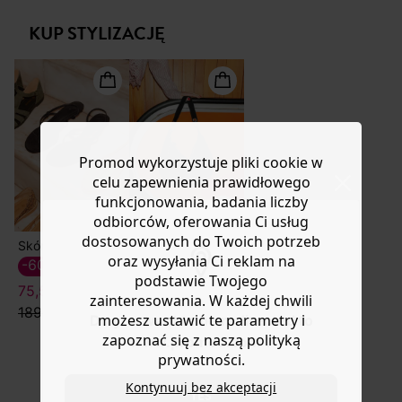
Masz
30 dn
i od daty otrzymania produktów na ich zwrot
lub wymianę.
KUP STYLIZACJĘ
Pomoc
Promod wykorzystuje pliki cookie w
celu zapewnienia prawidłowego
funkcjonowania, badania liczby
odbiorców, oferowania Ci usług
dostosowanych do Twoich potrzeb
Skórzane sandały
Skórzana torebka
oraz wysyłania Ci reklam na
-60%
-50%
podstawie Twojego
75,50 ZŁ
199,50 ZŁ
zainteresowania. W każdej chwili
189,90 zł
399,90 zł
możesz ustawić te parametry i
Do you want to be redirected to
zapoznać się z naszą polityką
www.promod.com ?
prywatności.
Kontynuuj bez akceptacji
YES