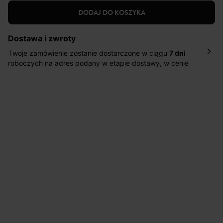
DODAJ DO KOSZYKA
Dostawa i zwroty
Twoje zamówienie zostanie dostarczone w ciągu
7 dni
roboczych na adres podany w etapie dostawy, w cenie
10,90 zł za standardową dostawę Inpost. Dostarczamy
również w ciągu 2 dni roboczych za 39,90 PLN za
pośrednictwem DHL Express.
Nowość: Zamówienia dostarczamy w ciągu 4-6 dni
roboczych do wybranego przez Ciebie paczkomatu , a
koszt przesyłki wynosi 9,40 zł.
Masz
30 dn
i od daty otrzymania produktów na ich zwrot
lub wymianę.
Pomoc