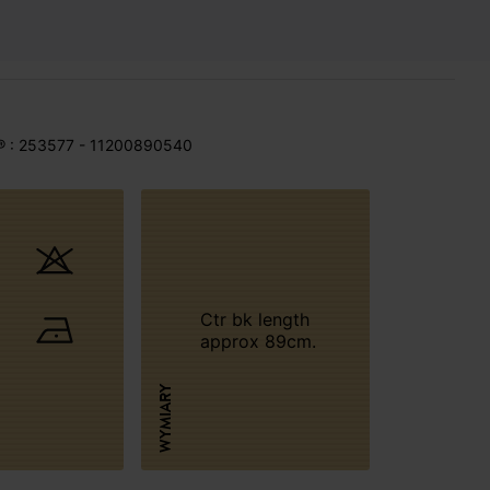
® : 253577 - 11200890540
Ctr bk length
approx 89cm.
WYMIARY