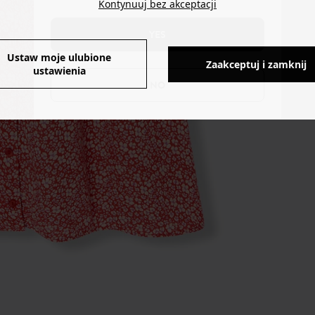
Kontynuuj bez akceptacji
YES
Ustaw moje ulubione
Zaakceptuj i zamknij
ustawienia
NO