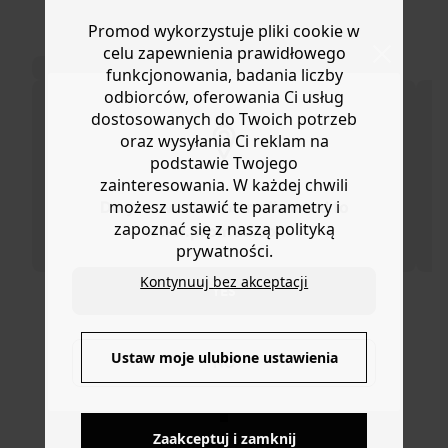
prążkowanego dżerseju i luźnym dołem z popeliny w tym
Masz
30 dn
i od daty otrzymania produktów na ich zwrot
Promod wykorzystuje pliki cookie w
samym kolorze. Wysoki, zaznaczony pas. 2 ukryte
lub wymianę.
kieszenie. Szwy w tym samym kolorze. Sukienka zawiera
celu zapewnienia prawidłowego
Pomoc
bawełnę pochodzącą z upraw ekologicznych, uprawianą
funkcjonowania, badania liczby
bez pestycydów, nawozów chemicznych i GMO w celu
odbiorców, oferowania Ci usług
zachowania bioróżnorodności.
dostosowanych do Twoich potrzeb
oraz wysyłania Ci reklam na
podstawie Twojego
zainteresowania. W każdej chwili
możesz ustawić te parametry i
Do you want to be redirected to
zapoznać się z naszą polityką
www.promod.com ?
prywatności.
Kontynuuj bez akceptacji
YES
DOSTAWA DO PACZKOMATÓW
Ustaw moje ulubione ustawienia
NO
4 do 6 dni roboczych
Zaakceptuj i zamknij
DARMOWE ZWROTY