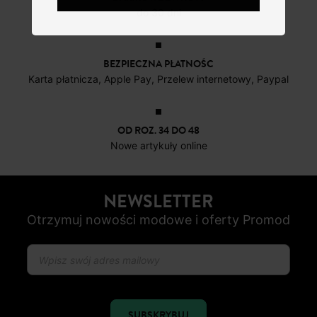
do 30 dni
BEZPIECZNA PŁATNOŚC
Karta płatnicza, Apple Pay, Przelew internetowy, Paypal
OD ROZ. 34 DO 48
Nowe artykuły online
NEWSLETTER
Otrzymuj nowości modowe i oferty Promod
SUBSKRYBUJ