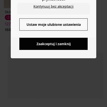
Kontynuuj bez akceptacji
YES
Skórzane sandały leopard
-20%
127,50 ZŁ
Ustaw moje ulubione ustawienia
NO
159,90 zł
Zaakceptuj i zamknij