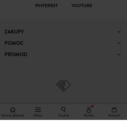
PINTEREST
YOUTUBE
ZAKUPY
POMOC
PROMOD
© Copyright Promod © 2026
Strona główna
Menu
Szukaj
Konto
Koszyk
*Zobacz warunki klikając na link