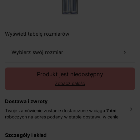
Wyświetl tabelę rozmiarów
wybierz swój rozmiar
Produkt jest niedostępny
Zobacz całość
Dostawa i zwroty
Twoje zamówienie zostanie dostarczone w ciągu
7 dni
roboczych na adres podany w etapie dostawy, w cenie
10,90 zł za standardową dostawę Inpost. Dostarczamy
również w ciągu 2 dni roboczych za 39,90 PLN za
szczegóły i skład
pośrednictwem DHL Express.