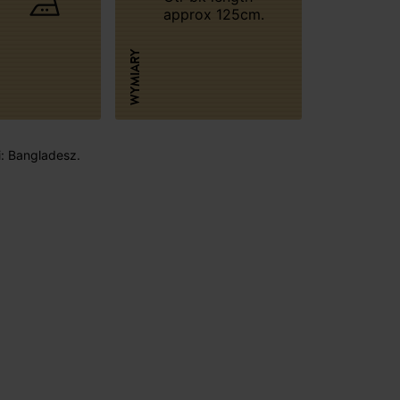
approx 125cm.
WYMIARY
i: Bangladesz.