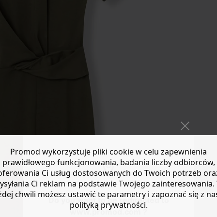
Promod wykorzystuje pliki cookie w celu zapewnienia
prawidłowego funkcjonowania, badania liczby odbiorców,
oferowania Ci usług dostosowanych do Twoich potrzeb ora
ysyłania Ci reklam na podstawie Twojego zainteresowania.
żdej chwili możesz ustawić te parametry i zapoznać się z na
Do you want to be redirected to
polityką prywatności.
www.promod.com ?