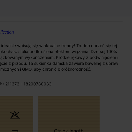
lection
idealnie wpisują się w aktualne trendy! Trudno oprzeć się tej
pokochasz: talia podkreślona efektem wiązania. Dżersej 100%
 prążkowanym wykończeniem. Krótkie rękawy z podwinięciem i
cie z przodu. Ta sukienka damska zawiera bawełnę z upraw
icznych i GMO, aby chronić bioróżnorodność.
® : 211373 - 18200780033
Ctr bk length