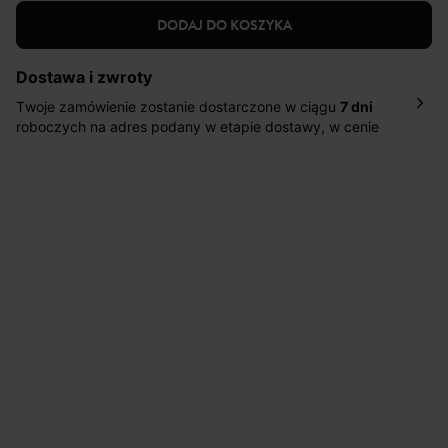
DODAJ DO KOSZYKA
Dostawa i zwroty
Twoje zamówienie zostanie dostarczone w ciągu
7 dni
roboczych na adres podany w etapie dostawy, w cenie
10,90 zł za standardową dostawę Inpost. Dostarczamy
również w ciągu 2 dni roboczych za 39,90 PLN za
pośrednictwem DHL Express.
Nowość: Zamówienia dostarczamy w ciągu 4-6 dni
roboczych do wybranego przez Ciebie paczkomatu , a
koszt przesyłki wynosi 9,40 zł.
Masz
30 dn
i od daty otrzymania produktów na ich zwrot
lub wymianę.
Pomoc