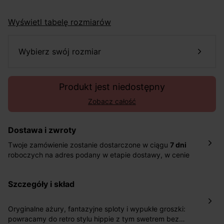
Wyświetl tabelę rozmiarów
wybierz swój rozmiar
Produkt jest niedostępny
Zobacz całość
Dostawa i zwroty
Twoje zamówienie zostanie dostarczone w ciągu
7 dni
roboczych na adres podany w etapie dostawy, w cenie
10,90 zł za standardową dostawę Inpost. Dostarczamy
również w ciągu 2 dni roboczych za 39,90 PLN za
szczegóły i skład
pośrednictwem DHL Express.
Nowość: Zamówienia dostarczamy w ciągu 4-6 dni
roboczych do wybranego przez Ciebie paczkomatu , a
Oryginalne ażury, fantazyjne sploty i wypukłe groszki:
koszt przesyłki wynosi 9,40 zł.
powracamy do retro stylu hippie z tym swetrem bez