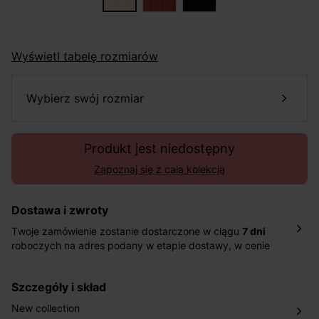
Wyświetl tabelę rozmiarów
wybierz swój rozmiar
Produkt jest niedostępny
Zapoznaj się z całą kolekcją
Dostawa i zwroty
Twoje zamówienie zostanie dostarczone w ciągu
7 dni
roboczych na adres podany w etapie dostawy, w cenie
10,90 zł za standardową dostawę Inpost. Dostarczamy
również w ciągu 2 dni roboczych za 39,90 PLN za
szczegóły i skład
pośrednictwem DHL Express.
Nowość: Zamówienia dostarczamy w ciągu 4-6 dni
New collection