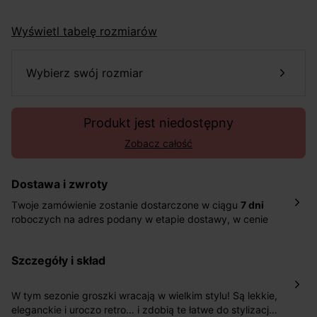
Wyświetl tabelę rozmiarów
wybierz swój rozmiar
Produkt jest niedostępny
Zobacz całość
Dostawa i zwroty
Twoje zamówienie zostanie dostarczone w ciągu
7 dni
roboczych na adres podany w etapie dostawy, w cenie
10,90 zł za standardową dostawę Inpost. Dostarczamy
również w ciągu 2 dni roboczych za 39,90 PLN za
szczegóły i skład
pośrednictwem DHL Express.
Nowość: Zamówienia dostarczamy w ciągu 4-6 dni
roboczych do wybranego przez Ciebie paczkomatu , a
W tym sezonie groszki wracają w wielkim stylu! Są lekkie,
koszt przesyłki wynosi 9,40 zł.
eleganckie i uroczo retro… i zdobią te łatwe do stylizacji