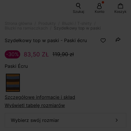
Szukaj
Konto
Koszyk
Strona główna
Produkty
Bluzki / T-shirty
Bluzki na ramiaczkach
Szydełkowy top w paski
Szydełkowy top w paski - Paski écru
83,50 ZŁ
-30%
119,90 zł
Paski Écru
szczegółowe informacje i skład
Wyświetl tabelę rozmiarów
wybierz swój rozmiar