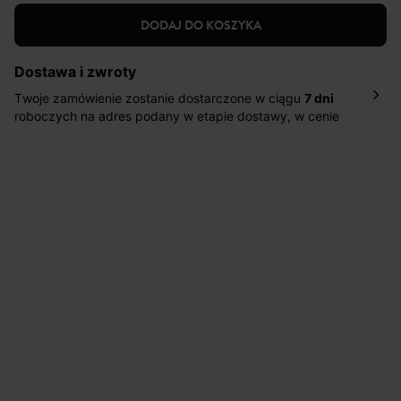
DODAJ DO KOSZYKA
Dostawa i zwroty
Twoje zamówienie zostanie dostarczone w ciągu
7 dni
roboczych na adres podany w etapie dostawy, w cenie
10,90 zł za standardową dostawę Inpost. Dostarczamy
również w ciągu 2 dni roboczych za 39,90 PLN za
pośrednictwem DHL Express.
Nowość: Zamówienia dostarczamy w ciągu 4-6 dni
roboczych do wybranego przez Ciebie paczkomatu , a
koszt przesyłki wynosi 9,40 zł.
Masz
30 dn
i od daty otrzymania produktów na ich zwrot
lub wymianę.
Pomoc