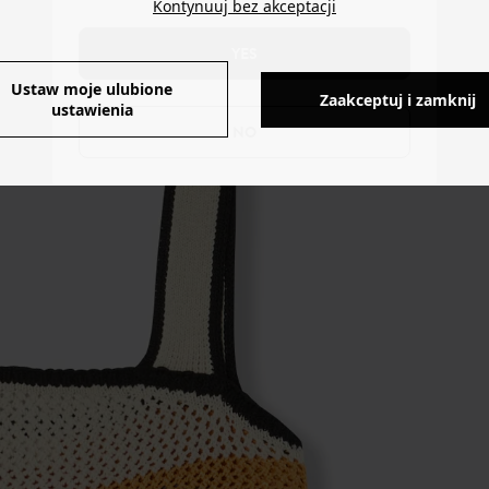
Kontynuuj bez akceptacji
YES
Ustaw moje ulubione
Zaakceptuj i zamknij
ustawienia
NO