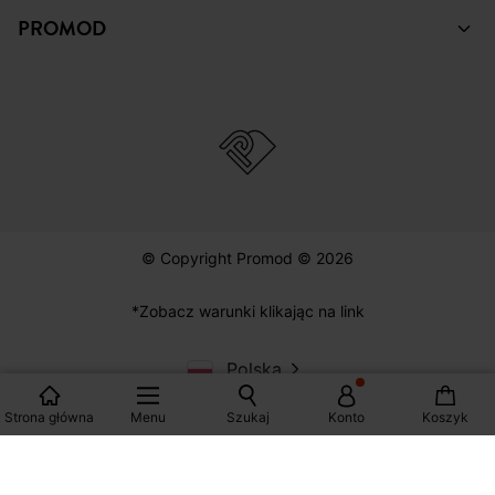
PROMOD
© Copyright Promod © 2026
*Zobacz warunki klikając na link
Polska
Strona główna
Menu
Szukaj
Konto
Koszyk