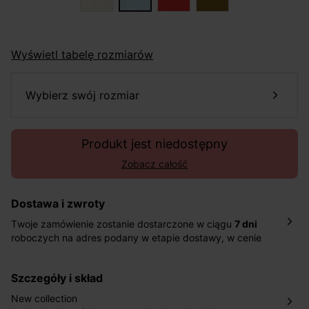
Wyświetl tabelę rozmiarów
wybierz swój rozmiar
Produkt jest niedostępny
Zobacz całość
Dostawa i zwroty
Twoje zamówienie zostanie dostarczone w ciągu
7 dni
roboczych na adres podany w etapie dostawy, w cenie
10,90 zł za standardową dostawę Inpost. Dostarczamy
również w ciągu 2 dni roboczych za 39,90 PLN za
szczegóły i skład
pośrednictwem DHL Express.
Nowość: Zamówienia dostarczamy w ciągu 4-6 dni
New collection