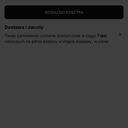
DODAJ DO KOSZYKA
Dostawa i zwroty
Twoje zamówienie zostanie dostarczone w ciągu
7 dni
roboczych na adres podany w etapie dostawy, w cenie
10,90 zł za standardową dostawę Inpost. Dostarczamy
również w ciągu 2 dni roboczych za 39,90 PLN za
pośrednictwem DHL Express.
Nowość: Zamówienia dostarczamy w ciągu 4-6 dni
roboczych do wybranego przez Ciebie paczkomatu , a
koszt przesyłki wynosi 9,40 zł.
Masz
30 dn
i od daty otrzymania produktów na ich zwrot
lub wymianę.
Pomoc