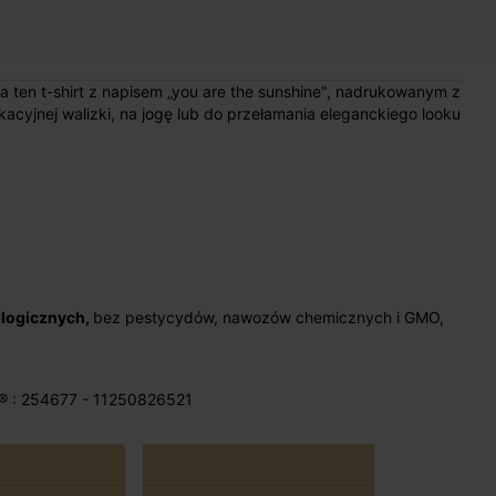
na ten t-shirt z napisem „you are the sunshine", nadrukowanym z
acyjnej walizki, na jogę lub do przełamania eleganckiego looku
ologicznych,
bez pestycydów, nawozów chemicznych i GMO,
® : 254677 - 11250826521