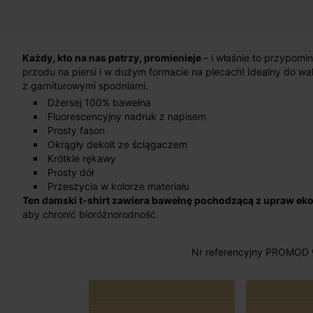
Każdy, kto na nas patrzy, promienieje
– i właśnie to przypomi
przodu na piersi i w dużym formacie na plecach! Idealny do wak
z garniturowymi spodniami.
Dżersej 100% bawełna
Fluorescencyjny nadruk z napisem
Prosty fason
Okrągły dekolt ze ściągaczem
Krótkie rękawy
Prosty dół
Przeszycia w kolorze materiału
Ten damski t-shirt zawiera bawełnę pochodzącą z upraw ek
aby chronić bioróżnorodność.
Nr referencyjny PROMOD 