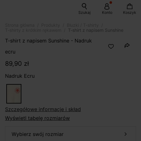
Szukaj
Konto
Koszyk
Strona główna
Produkty
Bluzki / T-shirty
T-shirty z krótkim rękawem
T-shirt z napisem Sunshine
T-shirt z napisem Sunshine - Nadruk
ecru
89,90 zł
Nadruk Ecru
szczegółowe informacje i skład
Wyświetl tabelę rozmiarów
wybierz swój rozmiar