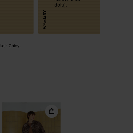
dołu).
WYMIARY
cji: Chiny.