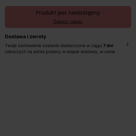
Produkt jest niedostępny
Zobacz całość
Dostawa i zwroty
Twoje zamówienie zostanie dostarczone w ciągu
7 dni
roboczych na adres podany w etapie dostawy, w cenie
10,90 zł za standardową dostawę Inpost. Dostarczamy
również w ciągu 2 dni roboczych za 39,90 PLN za
pośrednictwem DHL Express.
Nowość: Zamówienia dostarczamy w ciągu 4-6 dni
roboczych do wybranego przez Ciebie paczkomatu , a
koszt przesyłki wynosi 9,40 zł.
Masz
30 dn
i od daty otrzymania produktów na ich zwrot
lub wymianę.
Pomoc