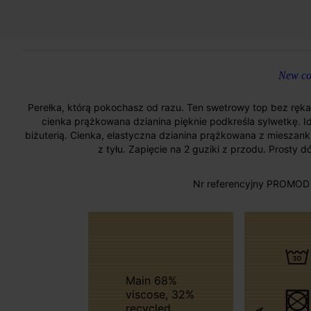
New col
Perełka, którą pokochasz od razu. Ten swetrowy top bez rękaw
cienka prążkowana dzianina pięknie podkreśla sylwetkę. Id
biżuterią. Cienka, elastyczna dzianina prążkowana z mieszanki
z tyłu. Zapięcie na 2 guziki z przodu. Prosty d
Nr referencyjny PROMOD 
Main 68%
viscose, 32%
recycled