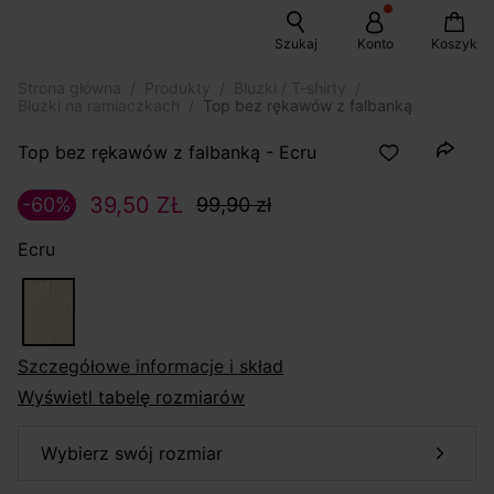
Szukaj
Konto
Koszyk
Strona główna
Produkty
Bluzki / T-shirty
Bluzki na ramiaczkach
Top bez rękawów z falbanką
Top bez rękawów z falbanką - Ecru
39,50 ZŁ
-60%
99,90 zł
Ecru
szczegółowe informacje i skład
Wyświetl tabelę rozmiarów
wybierz swój rozmiar