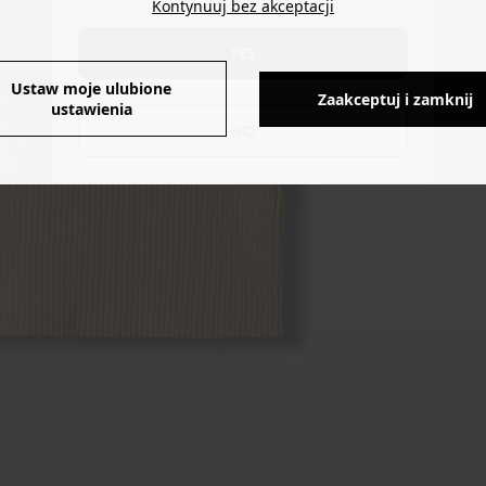
Kontynuuj bez akceptacji
YES
Ustaw moje ulubione
Zaakceptuj i zamknij
ustawienia
NO