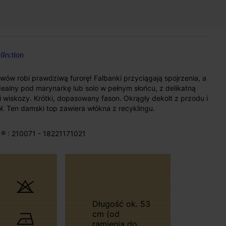
lection
ów robi prawdziwą furorę! Falbanki przyciągają spojrzenia, a
ealny pod marynarkę lub solo w pełnym słońcu, z delikatną
 wiskozy. Krótki, dopasowany fason. Okrągły dekolt z przodu i
ół. Ten damski top zawiera włókna z recyklingu.
® : 210071 - 18221171021
Długość ok. 53
cm (od
ramienia do