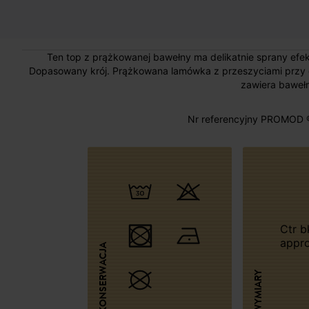
Ten top z prążkowanej bawełny ma delikatnie sprany efekt 
Dopasowany krój. Prążkowana lamówka z przeszyciami przy o
zawiera bawełn
Nr referencyjny PROMOD 
Ctr bk length
appr
KONSERWACJA
WYMIARY