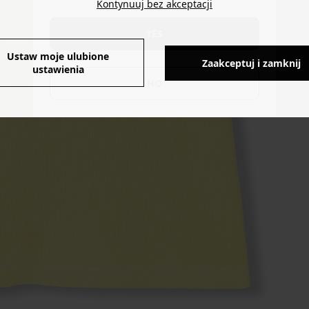
Kontynuuj bez akceptacji
YES
Ustaw moje ulubione
Zaakceptuj i zamknij
ustawienia
NO