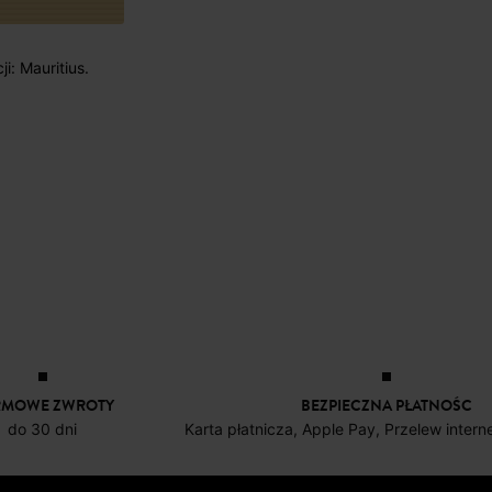
i: Mauritius.
RMOWE ZWROTY
BEZPIECZNA PŁATNOŚC
do 30 dni
Karta płatnicza, Apple Pay, Przelew inter