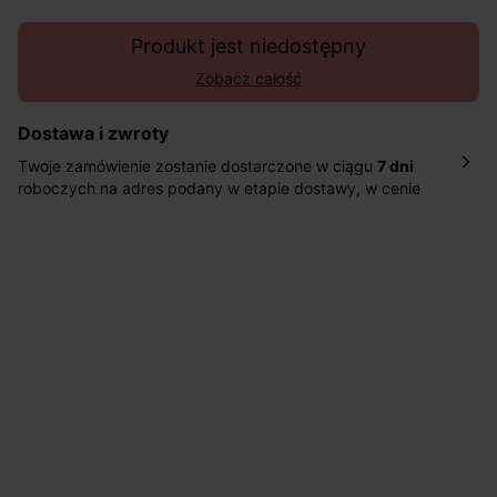
Produkt jest niedostępny
Zobacz całość
Dostawa i zwroty
Twoje zamówienie zostanie dostarczone w ciągu
7 dni
roboczych na adres podany w etapie dostawy, w cenie
10,90 zł za standardową dostawę Inpost. Dostarczamy
również w ciągu 2 dni roboczych za 39,90 PLN za
pośrednictwem DHL Express.
Nowość: Zamówienia dostarczamy w ciągu 4-6 dni
roboczych do wybranego przez Ciebie paczkomatu , a
koszt przesyłki wynosi 9,40 zł.
Masz
30 dn
i od daty otrzymania produktów na ich zwrot
lub wymianę.
Pomoc