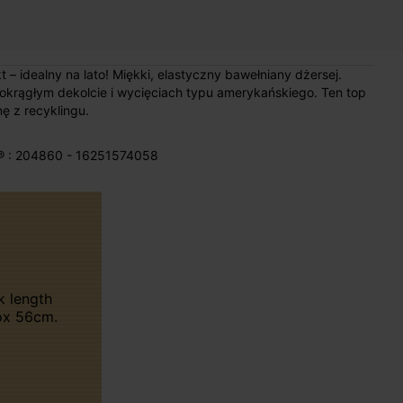
– idealny na lato! Miękki, elastyczny bawełniany dżersej.
krągłym dekolcie i wycięciach typu amerykańskiego. Ten top
ę z recyklingu.
® : 204860 - 16251574058
ox 56cm.