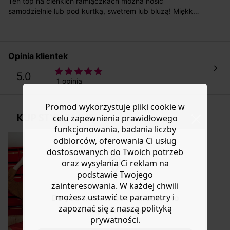
Ten top na cienkich ramiączkach można nosić
koszt przesyłki wynosi 9,40 zł.
samodzielnie lub pod kurtką, swetrem lub bluzą! Miękka,
lekko elastyczna dzianina bawełniana. Krótki i
Masz
30 dn
i od daty otrzymania produktów na ich zwrot
dopasowany krój. Cienkie ramiączka. Dekolt w kształcie
lub wymianę.
litery V z przodu, prosty tył. Ten top zawiera bawełnę
Pomoc
pochodzącą z ekologicznych upraw, uprawianą bez
Opinia klientek
pestycydów, nawozów chemicznych i GMO, aby
zachować różnorodność biologiczną.
5.0
1 opinia
Promod wykorzystuje pliki cookie w
KUP STYLIZACJĘ
celu zapewnienia prawidłowego
funkcjonowania, badania liczby
odbiorców, oferowania Ci usług
dostosowanych do Twoich potrzeb
oraz wysyłania Ci reklam na
podstawie Twojego
zainteresowania. W każdej chwili
możesz ustawić te parametry i
Do you want to be redirected to
zapoznać się z naszą polityką
www.promod.com ?
prywatności.