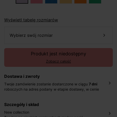
Wyświetl tabelę rozmiarów
wybierz swój rozmiar
Produkt jest niedostępny
Zobacz całość
Dostawa i zwroty
Twoje zamówienie zostanie dostarczone w ciągu
7 dni
roboczych na adres podany w etapie dostawy, w cenie
10,90 zł za standardową dostawę Inpost. Dostarczamy
również w ciągu 2 dni roboczych za 39,90 PLN za
szczegóły i skład
pośrednictwem DHL Express.
Nowość: Zamówienia dostarczamy w ciągu 4-6 dni
New collection
roboczych do wybranego przez Ciebie paczkomatu , a