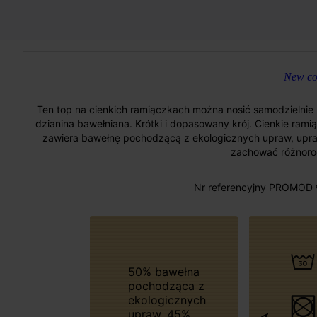
New col
Ten top na cienkich ramiączkach można nosić samodzielnie l
dzianina bawełniana. Krótki i dopasowany krój. Cienkie ramiąc
zawiera bawełnę pochodzącą z ekologicznych upraw, upr
zachować różnorod
Nr referencyjny PROMOD 
50% bawełna
pochodząca z
ekologicznych
upraw, 45%