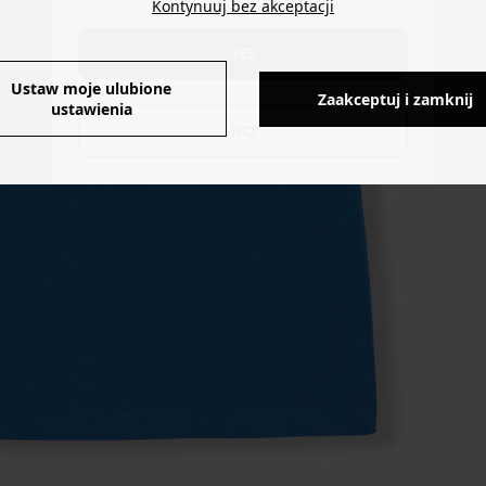
Kontynuuj bez akceptacji
YES
Ustaw moje ulubione
Zaakceptuj i zamknij
ustawienia
NO