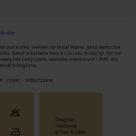
lection
ub pod kurtką, swetrem lub bluzą! Miękka, lekko elastyczna
zka. Dekolt w kształcie litery V z przodu, prosty tył. Ten top
awianą bez pestycydów, nawozów chemicznych i GMO, aby
ność biologiczną.
® : 210861 - 18250723919
Długość
mierzona
przez środek