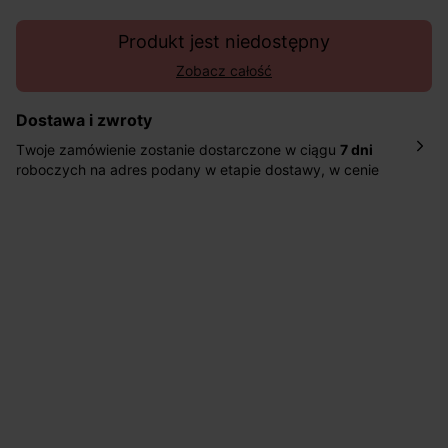
Produkt jest niedostępny
Zobacz całość
Dostawa i zwroty
Twoje zamówienie zostanie dostarczone w ciągu
7 dni
roboczych na adres podany w etapie dostawy, w cenie
10,90 zł za standardową dostawę Inpost. Dostarczamy
również w ciągu 2 dni roboczych za 39,90 PLN za
pośrednictwem DHL Express.
Nowość: Zamówienia dostarczamy w ciągu 4-6 dni
roboczych do wybranego przez Ciebie paczkomatu , a
koszt przesyłki wynosi 9,40 zł.
Masz
30 dn
i od daty otrzymania produktów na ich zwrot
lub wymianę.
Pomoc