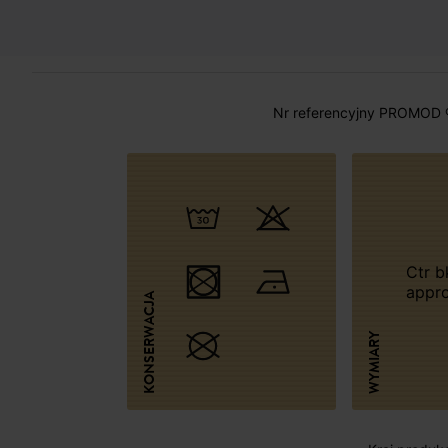
Nr referencyjny PROMOD 
Ctr bk length
appr
KONSERWACJA
WYMIARY