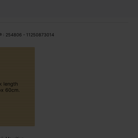
® : 254806 - 11250873014
ox 60cm.