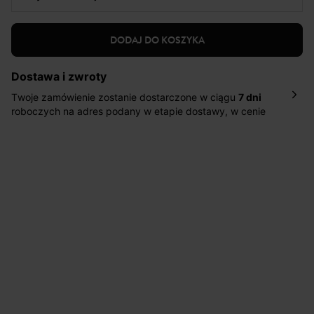
DODAJ DO KOSZYKA
Dostawa i zwroty
Twoje zamówienie zostanie dostarczone w ciągu
7 dni
roboczych na adres podany w etapie dostawy, w cenie
10,90 zł za standardową dostawę Inpost. Dostarczamy
również w ciągu 2 dni roboczych za 39,90 PLN za
pośrednictwem DHL Express.
Nowość: Zamówienia dostarczamy w ciągu 4-6 dni
roboczych do wybranego przez Ciebie paczkomatu , a
koszt przesyłki wynosi 9,40 zł.
Masz
30 dn
i od daty otrzymania produktów na ich zwrot
lub wymianę.
Pomoc