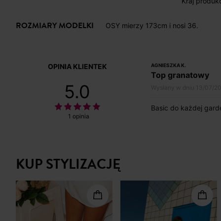
Kraj produkcj
ROZMIARY MODELKI
OSY mierzy 173cm i nosi 36.
OPINIA KLIENTEK
AGNIESZKA K.
Top granatowy
5.0
Wysłany w dniu 13/07/2
Basic do każdej gard
1 opinia
KUP STYLIZACJĘ