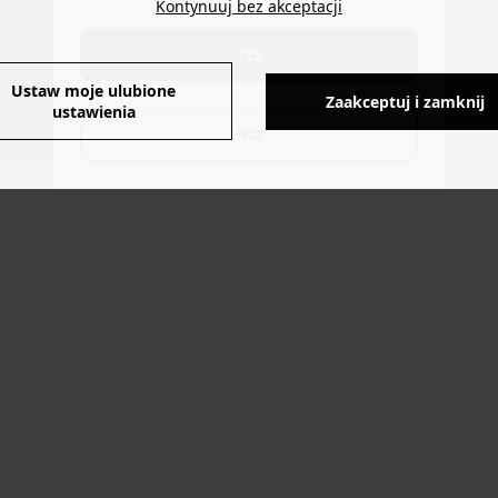
Kontynuuj bez akceptacji
YES
Ustaw moje ulubione
Zaakceptuj i zamknij
ustawienia
NO