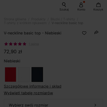
Szukaj
Konto
Koszyk
Strona główna
Produkty
Bluzki / T-shirty
T-shirty z krótkim rękawem
V-neckline basic top
V-neckline basic top - Niebieski
1 opinia
72,90 zł
Niebieski
szczegółowe informacje i skład
Wyświetl tabelę rozmiarów
wybierz swój rozmiar