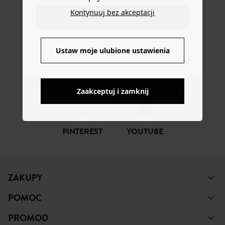
Kontynuuj bez akceptacji
ŚLEDŹ NAS
YES
Ustaw moje ulubione ustawienia
NO
FACEBOOK
INSTAGRAM
TIKTOK
Zaakceptuj i zamknij
PINTEREST
YOUTUBE
ZAKUPY
POMOC
PROMOD