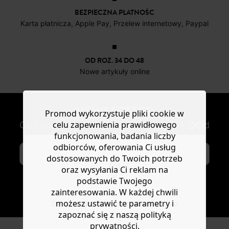
BEZPIECZNA PŁATNOŚC
Karta płatnicza, Apple Pay, Przelew internetowy, Paypal
OD ROZ. 34 DO 48
Nowe artykuły online
NEWSLETTER
Promod wykorzystuje pliki cookie w
celu zapewnienia prawidłowego
Otrzymuj nowości modowe i oferty Promod
funkcjonowania, badania liczby
odbiorców, oferowania Ci usług
dostosowanych do Twoich potrzeb
oraz wysyłania Ci reklam na
podstawie Twojego
zainteresowania. W każdej chwili
SUBSKRYBUJ
możesz ustawić te parametry i
Do you want to be redirected to
zapoznać się z naszą polityką
www.promod.com ?
prywatności.