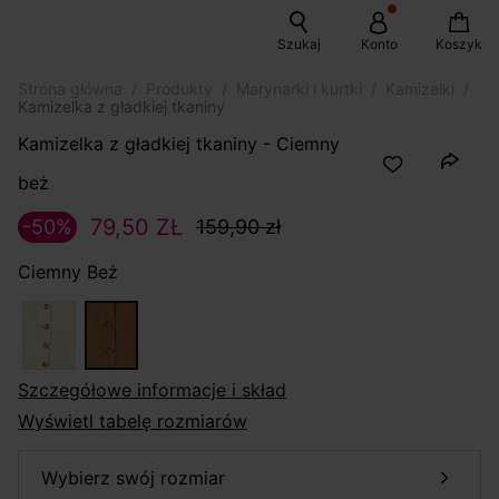
Szukaj
Konto
Koszyk
Strona główna
Produkty
Marynarki i kurtki
Kamizelki
Kamizelka z gładkiej tkaniny
Kamizelka z gładkiej tkaniny - Ciemny
beż
79,50 ZŁ
-50%
159,90 zł
Ciemny Beż
szczegółowe informacje i skład
Wyświetl tabelę rozmiarów
wybierz swój rozmiar