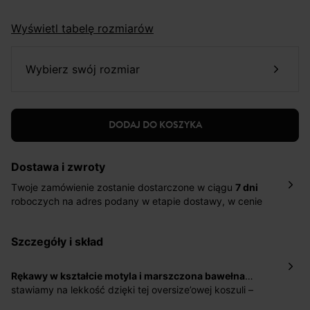
Wyświetl tabelę rozmiarów
wybierz swój rozmiar
DODAJ DO KOSZYKA
Dostawa i zwroty
Twoje zamówienie zostanie dostarczone w ciągu
7 dni
roboczych na adres podany w etapie dostawy, w cenie
10,90 zł za standardową dostawę Inpost. Dostarczamy
również w ciągu 2 dni roboczych za 39,90 PLN za
szczegóły i skład
pośrednictwem DHL Express.
Nowość: Zamówienia dostarczamy w ciągu 4-6 dni
roboczych do wybranego przez Ciebie paczkomatu , a
Rękawy w kształcie motyla i marszczona bawełna
…
koszt przesyłki wynosi 9,40 zł.
stawiamy na lekkość dzięki tej oversize’owej koszuli –
gładkiej i super uniwersalnej. Biżuteria mile widziana.
Masz
30 dn
i od daty otrzymania produktów na ich zwrot