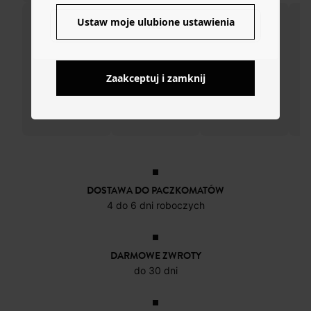
Ustaw moje ulubione ustawienia
NO
Zaakceptuj i zamknij
DOSTAWA DO PACZKOMATÓW
4 do 6 dni roboczych
DARMOWE ZWROTY
do 30 dni