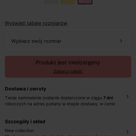
Wyświetl tabelę rozmiarów
wybierz swój rozmiar
Produkt jest niedostępny
Zobacz całość
Dostawa i zwroty
Twoje zamówienie zostanie dostarczone w ciągu
7 dni
roboczych na adres podany w etapie dostawy, w cenie
10,90 zł za standardową dostawę Inpost. Dostarczamy
również w ciągu 2 dni roboczych za 39,90 PLN za
szczegóły i skład
pośrednictwem DHL Express.
Nowość: Zamówienia dostarczamy w ciągu 4-6 dni
New collection
roboczych do wybranego przez Ciebie paczkomatu , a