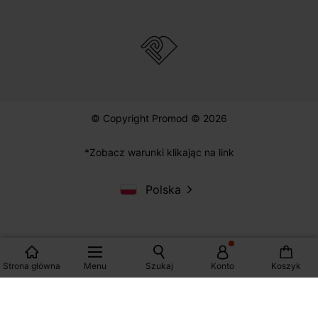
© Copyright Promod © 2026
*Zobacz warunki klikając na link
Polska
Strona główna
Menu
Szukaj
Konto
Koszyk