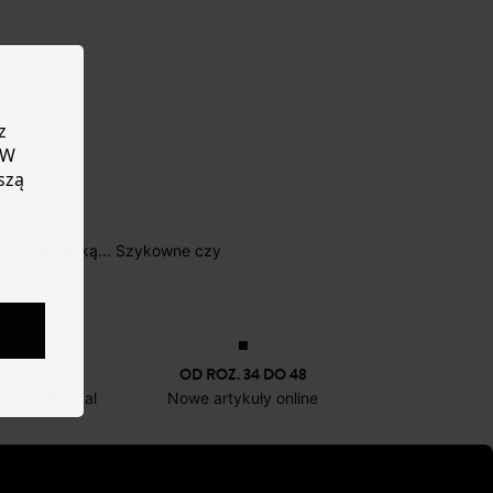
z
 W
szą
marzeń!
OD ROZ. 34 DO 48
netowy, Paypal
Nowe artykuły online