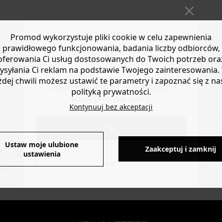
Wyświetlane produkty:
Promod wykorzystuje pliki cookie w celu zapewnienia
1/1
prawidłowego funkcjonowania, badania liczby odbiorców,
oferowania Ci usług dostosowanych do Twoich potrzeb ora
ysyłania Ci reklam na podstawie Twojego zainteresowania.
żdej chwili możesz ustawić te parametry i zapoznać się z na
Do you want to be redirected to
polityką prywatności.
www.promod.com ?
Kontynuuj bez akceptacji
alne? Wysoki stan czy biodrówki? Znajdź jeansową spódnicę swoich 
YES
Ustaw moje ulubione
Zaakceptuj i zamknij
ustawienia
NO
RMOWE ZWROTY
BEZPIECZNA PŁATNOŚC
do 30 dni
Karta płatnicza, Apple Pay, Przelew inter