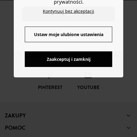
prywatności.
Kontynuuj bez akceptacji
YES
ŚLEDŹ NAS
Ustaw moje ulubione ustawienia
NO
FACEBOOK
INSTAGRAM
TIKTOK
Zaakceptuj i zamknij
PINTEREST
YOUTUBE
ZAKUPY
POMOC