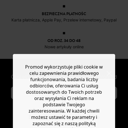
BEZPIECZNA PŁATNOŚC
Karta płatnicza, Apple Pay, Przelew internetowy, Paypal
OD ROZ. 34 DO 48
Nowe artykuły online
Promod wykorzystuje pliki cookie w
NEWSLETTER
celu zapewnienia prawidłowego
Otrzymuj nowości modowe i oferty Promod
funkcjonowania, badania liczby
odbiorców, oferowania Ci usług
dostosowanych do Twoich potrzeb
oraz wysyłania Ci reklam na
podstawie Twojego
zainteresowania. W każdej chwili
SUBSKRYBUJ
możesz ustawić te parametry i
Do you want to be redirected to
zapoznać się z naszą polityką
www.promod.com ?