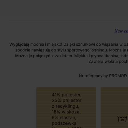
New col
Wyglądają modnie i miejsko! Dzięki sznurkowi do wiązania w 
spodnie nawiązują do stylu sportowego joggingu. Można je 
Można je połączyć z żakietem. Miękka i płynna tkanina, ładni
Zawiera włókna poch
Nr referencyjny PROMOD 
41% poliester,
35% poliester
z recyklingu,
18% wiskoza,
6% elastan,
podszewka