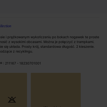
lection
pasie i prążkowanym wykończeniu po bokach nogawek te proste
nosić z wysokimi obcasami. Można je połączyć z trampkami.
e się układa. Prosty krój, standardowa długość. 2 kieszenie.
odzące z recyklingu.
® : 211167 - 18230701001