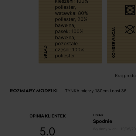
kieszeni: 100%
poliester,
wstawka: 80%
poliester, 20%
bawełna,
KONSERWACJA
pasek: 100%
bawełna,
pozostałe
SKŁAD
części: 100%
poliester
Kraj produk
ROZMIARY MODELKI
TYNKA mierzy 180cm i nosi 36.
OPINIA KLIENTEK
LIDIA K.
Spodnie
5.0
Wysłany w dniu 19/05/2