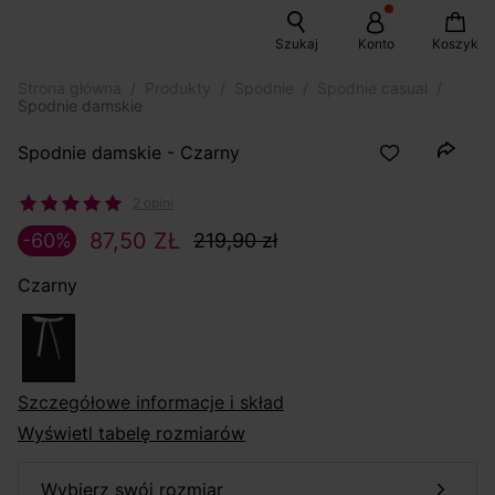
Szukaj
Konto
Koszyk
Strona główna
Produkty
Spodnie
Spodnie casual
Spodnie damskie
Spodnie damskie - Czarny
2 opini
87,50 ZŁ
-60%
219,90 zł
Czarny
szczegółowe informacje i skład
Wyświetl tabelę rozmiarów
wybierz swój rozmiar