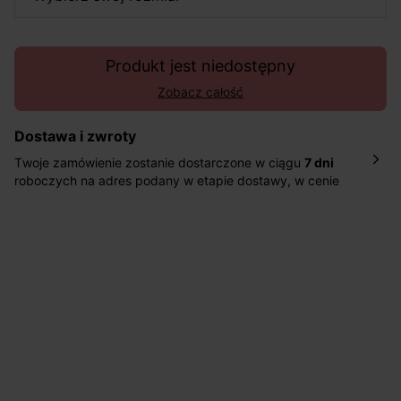
Produkt jest niedostępny
Zobacz całość
Dostawa i zwroty
Twoje zamówienie zostanie dostarczone w ciągu
7 dni
roboczych na adres podany w etapie dostawy, w cenie
10,90 zł za standardową dostawę Inpost. Dostarczamy
również w ciągu 2 dni roboczych za 39,90 PLN za
pośrednictwem DHL Express.
Nowość: Zamówienia dostarczamy w ciągu 4-6 dni
roboczych do wybranego przez Ciebie paczkomatu , a
koszt przesyłki wynosi 9,40 zł.
Masz
30 dn
i od daty otrzymania produktów na ich zwrot
lub wymianę.
Pomoc