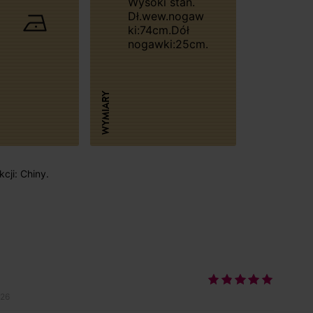
Wysoki stan.
Dł.wew.nogaw
ki:74cm.Dół
nogawki:25cm.
WYMIARY
cji: Chiny.
026