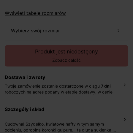
Wyświetl tabelę rozmiarów
wybierz swój rozmiar
Produkt jest niedostępny
Zobacz całość
Dostawa i zwroty
Twoje zamówienie zostanie dostarczone w ciągu
7 dni
roboczych na adres podany w etapie dostawy, w cenie
10,90 zł za standardową dostawę Inpost. Dostarczamy
również w ciągu 2 dni roboczych za 39,90 PLN za
szczegóły i skład
pośrednictwem DHL Express.
Nowość: Zamówienia dostarczamy w ciągu 4-6 dni
roboczych do wybranego przez Ciebie paczkomatu , a
Cudowna! Szydełko, kwiatowe hafty w tym samym
koszt przesyłki wynosi 9,40 zł.
odcieniu, odrobina koronki guipure… ta długa sukienka z