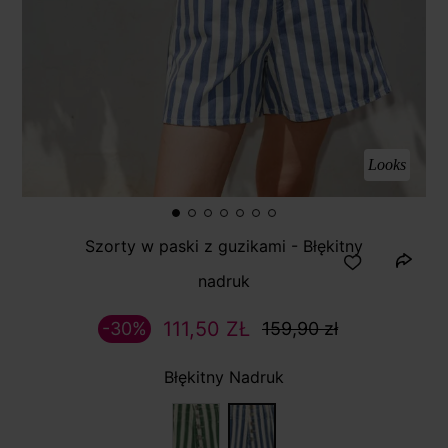
Looks
Szorty w paski z guzikami - Błękitny
nadruk
111,50 ZŁ
-30%
159,90 zł
Błękitny Nadruk