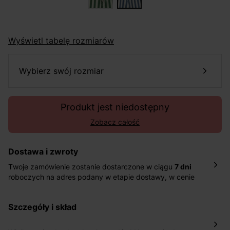
Wyświetl tabelę rozmiarów
wybierz swój rozmiar
Produkt jest niedostępny
Zobacz całość
Dostawa i zwroty
Twoje zamówienie zostanie dostarczone w ciągu
7 dni
roboczych na adres podany w etapie dostawy, w cenie
10,90 zł za standardową dostawę Inpost. Dostarczamy
również w ciągu 2 dni roboczych za 39,90 PLN za
szczegóły i skład
pośrednictwem DHL Express.
Nowość: Zamówienia dostarczamy w ciągu 4-6 dni