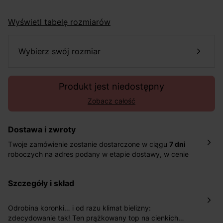
Wyświetl tabelę rozmiarów
wybierz swój rozmiar
Produkt jest niedostępny
Zobacz całość
Dostawa i zwroty
Twoje zamówienie zostanie dostarczone w ciągu
7 dni
roboczych na adres podany w etapie dostawy, w cenie
10,90 zł za standardową dostawę Inpost. Dostarczamy
również w ciągu 2 dni roboczych za 39,90 PLN za
szczegóły i skład
pośrednictwem DHL Express.
Nowość: Zamówienia dostarczamy w ciągu 4-6 dni
roboczych do wybranego przez Ciebie paczkomatu , a
Odrobina koronki… i od razu klimat bielizny:
koszt przesyłki wynosi 9,40 zł.
zdecydowanie tak! Ten prążkowany top na cienkich