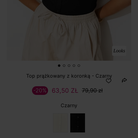
Looks
Top prążkowany z koronką - Czarny
63,50 ZŁ
-20%
79,90 zł
Czarny