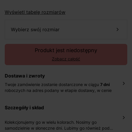
Wyświetl tabelę rozmiarów
wybierz swój rozmiar
Produkt jest niedostępny
Zobacz całość
Dostawa i zwroty
Twoje zamówienie zostanie dostarczone w ciągu
7 dni
roboczych na adres podany w etapie dostawy, w cenie
10,90 zł za standardową dostawę Inpost. Dostarczamy
również w ciągu 2 dni roboczych za 39,90 PLN za
szczegóły i skład
pośrednictwem DHL Express.
Nowość: Zamówienia dostarczamy w ciągu 4-6 dni
roboczych do wybranego przez Ciebie paczkomatu , a
Kolekcjonujemy go w wielu kolorach. Nosimy go
koszt przesyłki wynosi 9,40 zł.
samodzielnie w słoneczne dni. Lubimy go również pod