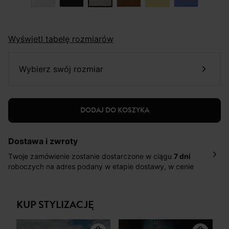
Wyświetl tabelę rozmiarów
wybierz swój rozmiar
DODAJ DO KOSZYKA
Dostawa i zwroty
Twoje zamówienie zostanie dostarczone w ciągu
7 dni
roboczych na adres podany w etapie dostawy, w cenie
10,90 zł za standardową dostawę Inpost. Dostarczamy
również w ciągu 2 dni roboczych za 39,90 PLN za
pośrednictwem DHL Express.
KUP STYLIZACJĘ
Nowość: Zamówienia dostarczamy w ciągu 4-6 dni
roboczych do wybranego przez Ciebie paczkomatu , a