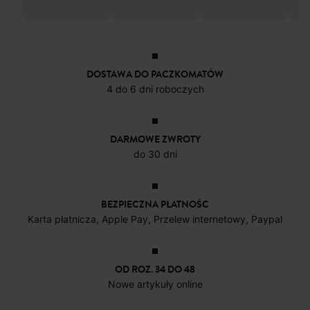
Prążkowany top
Kosz
72,90 zł
99,9
Prążkowana
Prążkowana
koszulka
koszulka
59,90 zł
59,90 zł
DOSTAWA DO PACZKOMATÓW
4 do 6 dni roboczych
DARMOWE ZWROTY
do 30 dni
BEZPIECZNA PŁATNOŚC
Karta płatnicza, Apple Pay, Przelew internetowy, Paypal