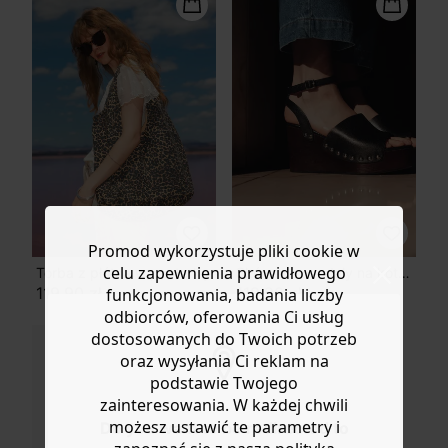
koszt przesyłki wynosi 9,40 zł.
Masz
30 dn
i od daty otrzymania produktów na ich zwrot
lub wymianę.
Pomoc
Promod wykorzystuje pliki cookie w
celu zapewnienia prawidłowego
Torba z płótna w panterkę
Skórzane sandały na koturnie
119,90 zł
119,90 zł
funkcjonowania, badania liczby
odbiorców, oferowania Ci usług
dostosowanych do Twoich potrzeb
oraz wysyłania Ci reklam na
podstawie Twojego
zainteresowania. W każdej chwili
możesz ustawić te parametry i
Do you want to be redirected to