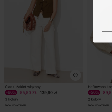
Gładki żakiet wiązany
Haftowana kos
-60%
-50%
55,50 ZŁ
139,90 zł
89,5
3 kolory
2 kolory
New collection
New collection