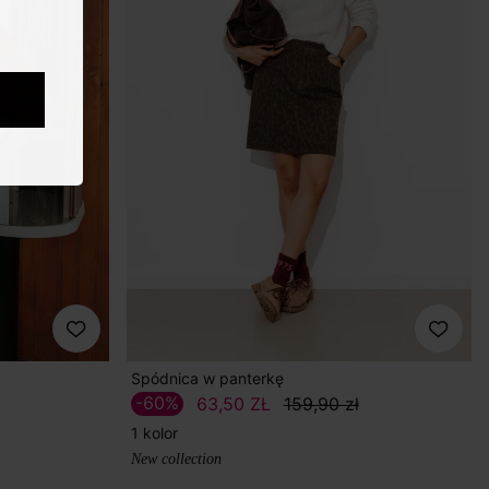
Spódnica w panterkę
-60%
63,50 ZŁ
159,90 zł
1 kolor
New collection