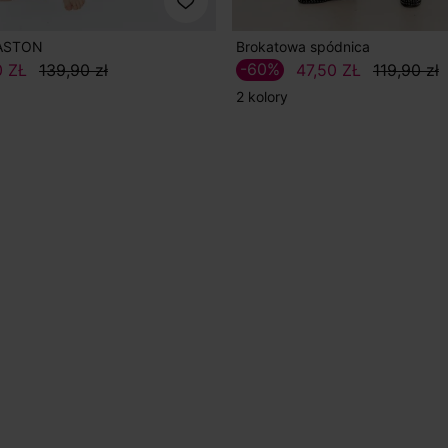
GASTON
Brokatowa spódnica
-60%
0 ZŁ
139,90 zł
47,50 ZŁ
119,90 zł
2 kolory