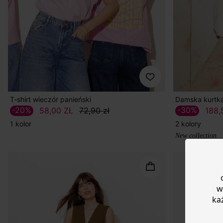
T-shirt wieczór panieński
Damska kurtka
-20%
-30%
58,00 ZŁ
72,90 zł
188,
1 kolor
2 kolory
New collection
w
ka