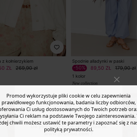
 z kołnierzykiem
Spodnie alladynki w paski
-50%
50 ZŁ
269,90 zł
89,50 ZŁ
179,90 zł
1 kolor
New collection
Promod wykorzystuje pliki cookie w celu zapewnienia
prawidłowego funkcjonowania, badania liczby odbiorców,
oferowania Ci usług dostosowanych do Twoich potrzeb ora
ysyłania Ci reklam na podstawie Twojego zainteresowania.
żdej chwili możesz ustawić te parametry i zapoznać się z na
Do you want to be redirected to
polityką prywatności.
www.promod.com ?