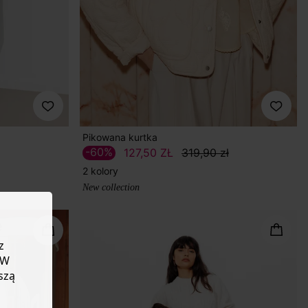
Pikowana kurtka
-60%
127,50 ZŁ
319,90 zł
2 kolory
New collection
z
 W
szą