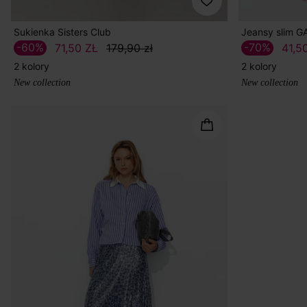
Sukienka Sisters Club
Jeansy slim 
-60%
-70%
71,50 ZŁ
179,90 zł
41,5
2 kolory
2 kolory
New collection
New collection