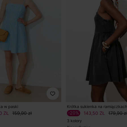
ka w paski
Krótka sukienka na ramiączkac
-20%
0 ZŁ
159,90 zł
143,50 ZŁ
179,90 z
3 kolory