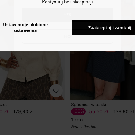
Kontynuuj bez akceptacji
YES
Ustaw moje ulubione
Zaakceptuj i zamknij
ustawienia
NO
zula
Spódnica w paski
-60%
0 ZŁ
179,90 zł
55,50 ZŁ
139,90 zł
1 kolor
New collection