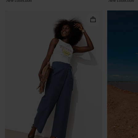
New collection
New collection