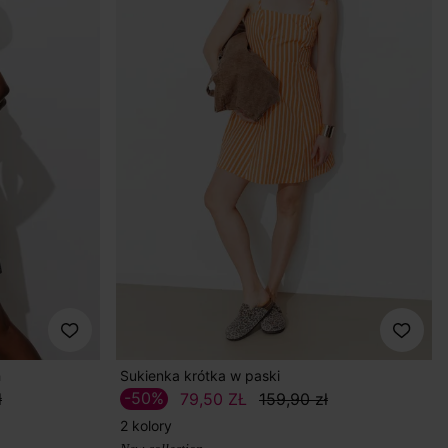
h
Sukienka krótka w paski
-50%
ł
79,50 ZŁ
159,90 zł
2 kolory