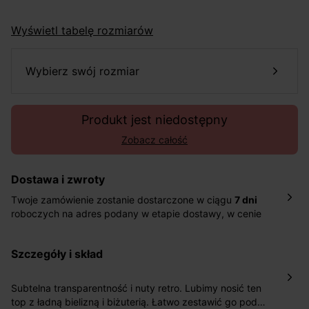
Wyświetl tabelę rozmiarów
wybierz swój rozmiar
Produkt jest niedostępny
Zobacz całość
Dostawa i zwroty
Twoje zamówienie zostanie dostarczone w ciągu
7 dni
roboczych na adres podany w etapie dostawy, w cenie
10,90 zł za standardową dostawę Inpost. Dostarczamy
również w ciągu 2 dni roboczych za 39,90 PLN za
szczegóły i skład
pośrednictwem DHL Express.
Nowość: Zamówienia dostarczamy w ciągu 4-6 dni
roboczych do wybranego przez Ciebie paczkomatu , a
Subtelna transparentność i nuty retro. Lubimy nosić ten
koszt przesyłki wynosi 9,40 zł.
top z ładną bielizną i biżuterią. Łatwo zestawić go pod