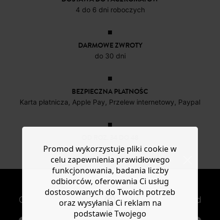
4 do 6 dni roboczych
DARMOWE ZWROTY
do 30 dni
BEZPIECZNA PŁATNOŚC
Karta płatnicza, Apple Pay, Przelew internetowy, Paypal
OD ROZ. 34 DO 48
Promod wykorzystuje pliki cookie w
Nowe artykuły online
celu zapewnienia prawidłowego
funkcjonowania, badania liczby
odbiorców, oferowania Ci usług
NEWSLETTER
dostosowanych do Twoich potrzeb
Otrzymuj nowości modowe i oferty Promod
oraz wysyłania Ci reklam na
podstawie Twojego