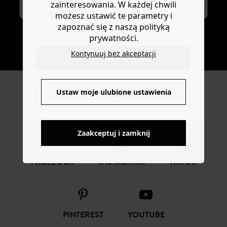
zainteresowania. W każdej chwili
możesz ustawić te parametry i
Do you want to be redirected to
zapoznać się z naszą polityką
www.promod.com ?
prywatności.
SUBSKRYBUJ
Kontynuuj bez akceptacji
YES
Ustaw moje ulubione ustawienia
NO
ŚLEDŹ NAS
Zaakceptuj i zamknij
FACEBOOK
INSTAGRAM
TIKTOK
PINTEREST
YOUTUBE