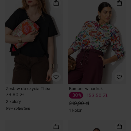
Zestaw do szycia Théa
Bomber w nadruk
79,90 zł
-30%
153,50 ZŁ
2 kolory
219,90 zł
New collection
1 kolor