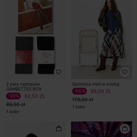
2 pary rajstopów
Spódnica midi w kratkę
GAMBETTES BOX
-50%
89,50 ZŁ
-30%
62,50 ZŁ
179,90 zł
89,90 zł
1 kolor
1 kolor