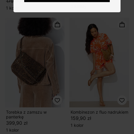
179,90 zł
3 kolory
1 kolor
Torebka z zamszu w
Kombinezon z fluo nadrukiem
panterkę
159,90 zł
399,90 zł
1 kolor
1 kolor