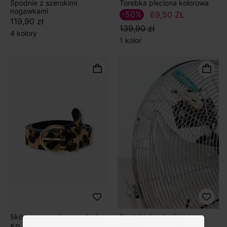
Spodnie z szerokimi
Torebka pleciona kolorowa
nogawkami
-50%
69,50 ZŁ
119,90 zł
139,90 zł
4 kolory
1 kolor
Skórzany pasek w panterkę
2 spinki do włosów
59,90 zł