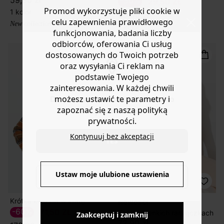
-50%
29,50 ZŁ
Promod wykorzystuje pliki cookie w
1 kolor
59,90 zł
celu zapewnienia prawidłowego
New collection
1 kolor
funkcjonowania, badania liczby
odbiorców, oferowania Ci usług
dostosowanych do Twoich potrzeb
oraz wysyłania Ci reklam na
podstawie Twojego
zainteresowania. W każdej chwili
możesz ustawić te parametry i
Do you want to be redirected to
zapoznać się z naszą polityką
www.promod.com ?
prywatności.
Kontynuuj bez akceptacji
YES
Ustaw moje ulubione ustawienia
NO
Krótka koszula w kratę
nowości
-60%
71,50 ZŁ
Top na cienkich ramiączkach
Zaakceptuj i zamknij
72,90 zł