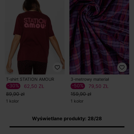
T-shirt STATION AMOUR
3-metrowy materiał
-30%
-50%
62,50 ZŁ
79,50 ZŁ
89,90 zł
159,90 zł
1 kolor
1 kolor
Wyświetlane produkty: 28/28